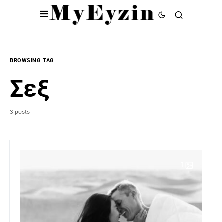
BROWSING TAG
Σεξ
3 posts
1