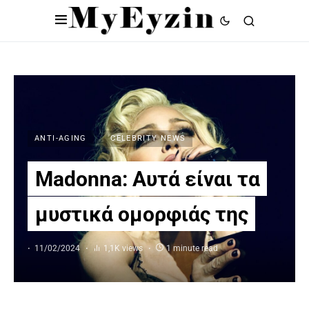
ANTI-AGING
CELEBRITY NEWS
Madonna: Αυτά είναι τα
μυστικά ομορφιάς της
11/02/2024
1,1K views
1 minute read